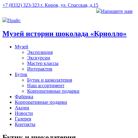
+7 (8332) 323-323
г. Киров, ул. Спасская, д.15
Напишите нам
Прайс
Музей истории шоколада «Криолло»
Музей
Экспозиция
Экскурсии
Мастер классы
Интерактив
Бутик
Бутик и шоколатерия
Наш ассортимент
Корпоративные подарки
Фабрика
Корпоративные подарки
Акции
Новости
Галерея
Контакты
Бутик и шоколатерия