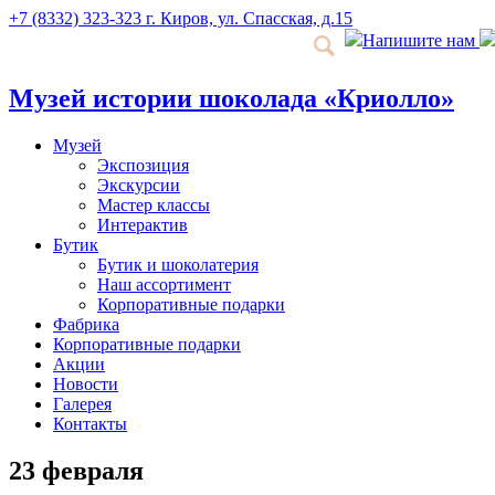
+7 (8332) 323-323
г. Киров, ул. Спасская, д.15
Напишите нам
Музей истории шоколада «Криолло»
Музей
Экспозиция
Экскурсии
Мастер классы
Интерактив
Бутик
Бутик и шоколатерия
Наш ассортимент
Корпоративные подарки
Фабрика
Корпоративные подарки
Акции
Новости
Галерея
Контакты
23 февраля