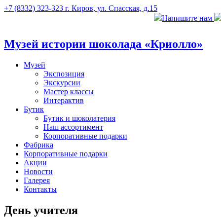
+7 (8332) 323-323
г. Киров, ул. Спасская, д.15
Напишите нам
Музей истории шоколада «Криолло»
Музей
Экспозиция
Экскурсии
Мастер классы
Интерактив
Бутик
Бутик и шоколатерия
Наш ассортимент
Корпоративные подарки
Фабрика
Корпоративные подарки
Акции
Новости
Галерея
Контакты
День учителя